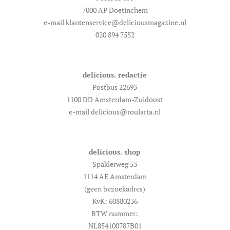
7000 AP Doetinchem
e-mail klantenservice@deliciousmagazine.nl
020 894 7552
delicious. redactie
Postbus 22693
1100 DD Amsterdam-Zuidoost
e-mail delicious@roularta.nl
delicious. shop
Spaklerweg 53
1114 AE Amsterdam
(geen bezoekadres)
KvK: 60880236
BTW nummer:
NL854100787B01