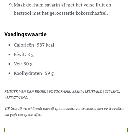
Maak de rhum savarin af met het verse fruit en
bestrooi met het geroosterde kokosschaafsel.
Voedingswaarde
Calorieën:
587
kcal
Eiwit:
8
g
Vet:
30
g
Koolhydraten:
59
g
RUTGER VAN DEN BROEK | FOTOGRAFIE: SASKIA LELIEVELD | STYLING:
ALEXSTYLING.
TIP Gebruik verschillende (kartel) spuitmondjes om de savarin mee op te spuiten,
dat geeft een speels effect.