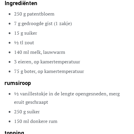
Ingrediënten
250
g
patentbloem
7
g
gedroogde gist
(1 zakje)
15
g
suiker
½
tl
zout
140
ml
melk,
lauwwarm
3
eieren,
op kamertemperatuur
75
g
boter,
op kamertemperatuur
rumsiroop
½
vanillestokje
in de lengte opengesneden, merg
eruit geschraapt
250
g
suiker
150
ml
donkere rum
topping