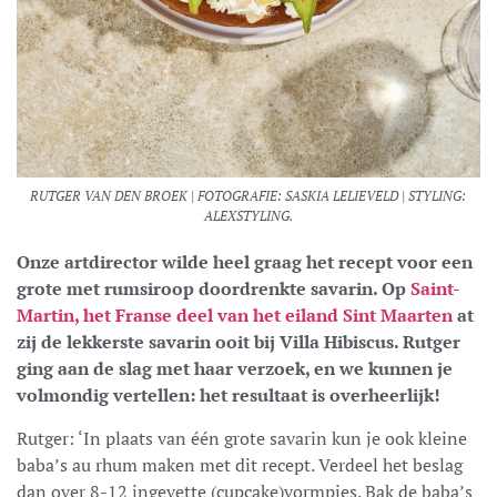
RUTGER VAN DEN BROEK | FOTOGRAFIE: SASKIA LELIEVELD | STYLING:
ALEXSTYLING.
Onze artdirector wilde heel graag het recept voor een
grote met rumsiroop doordrenkte savarin. Op
Saint-
Martin, het Franse deel van het eiland Sint Maarten
at
zij de lekkerste savarin ooit bij Villa Hibiscus. Rutger
ging aan de slag met haar verzoek, en we kunnen je
volmondig vertellen: het resultaat is overheerlijk!
Rutger: ‘In plaats van één grote savarin kun je ook kleine
baba’s au rhum maken met dit recept. Verdeel het beslag
dan over 8-12 ingevette (cupcake)vormpjes. Bak de baba’s