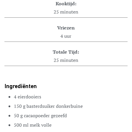
Kooktijd:
25
minuten
Vriezen
4
uur
Totale Tijd:
25
minuten
Ingrediënten
4
eierdooiers
150
g
basterdsuiker
donkerbuine
50
g
cacaopoeder
gezeefd
500
ml
melk
volle