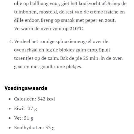
olie op halfhoog vuur, giet het kookvocht af. Schep de
tuinbonen, mosterd, de rest van de crème fraîche en
dille erdoor. Breng op smaak met peper en zout.
Verwarm de oven voor op 210°C.
Verdeel het romige spinaziemengsel over de
ovenschaal en leg de blokjes zalm erop. Spuit
torentjes op de zalm. Bak de pie 25 min. in de oven
gaar en met goudbruine plekjes.
Voedingswaarde
Calorieën:
842
kcal
Eiwit:
37
g
Vet:
51
g
Koolhydraten:
53
g