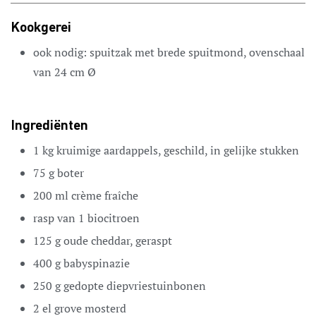
Kookgerei
ook nodig: spuitzak met brede spuitmond, ovenschaal
van 24 cm Ø
Ingrediënten
1
kg
kruimige aardappels,
geschild, in gelijke stukken
75
g
boter
200
ml
crème fraîche
rasp van 1
biocitroen
125
g
oude cheddar,
geraspt
400
g
babyspinazie
250
g
gedopte
diepvriestuinbonen
2
el
grove mosterd