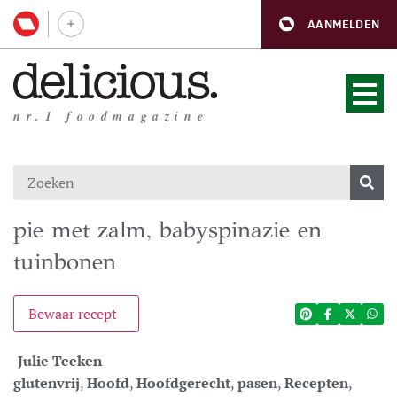
AANMELDEN
nr.1 foodmagazine
pie met zalm, babyspinazie en
tuinbonen
Bewaar recept
Julie Teeken
glutenvrij
,
Hoofd
,
Hoofdgerecht
,
pasen
,
Recepten
,