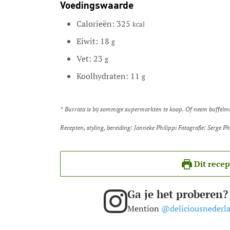
Voedingswaarde
Calorieën:
325
kcal
Eiwit:
18
g
Vet:
23
g
Koolhydraten:
11
g
* Burrata is bij sommige supermarkten te koop. Of neem buffelmoz
Recepten, styling, bereiding: Janneke Philippi Fotografie: Serge Ph
Dit recep
Ga je het proberen?
Mention
@deliciousnederl