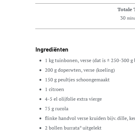
Totale 
30
min
Ingrediënten
1
kg
tuinbonen,
verse (dat is ± 250-300 g
200
g
doperwten,
verse (koeling)
150
g
peultjes
schoongemaakt
1
citroen
4-5
el
olijfolie
extra vierge
75
g
rucola
flinke handvol verse kruiden
bijv. dille, k
2
bollen
burrata*
uitgelekt