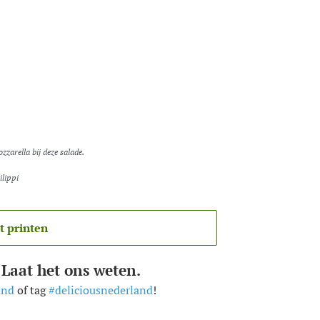
zarella bij deze salade.
ilippi
t printen
 Laat het ons weten.
and
of tag
#deliciousnederland
!