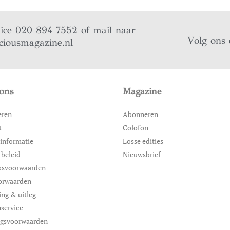
vice 020 894 7552 of mail naar
Volg ons 
ciousmagazine.nl
ons
Magazine
eren
Abonneren
t
Colofon
informatie
Losse edities
 beleid
Nieuwsbrief
ksvoorwaarden
orwaarden
ing & uitleg
service
ngsvoorwaarden