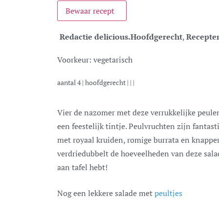
Bewaar recept
Redactie delicious.
Hoofdgerecht
,
Recepte
Voorkeur:
vegetarisch
aantal
4
|
hoofdgerecht
| | |
Vier de nazomer met deze verrukkelijke peulen-kruidensalade, een maaltijdsalade met
een feestelijk tintje. Peulvruchten zijn fantast
met royaal kruiden, romige burrata en knapperi
verdriedubbelt de hoeveelheden van deze salad
aan tafel hebt!
Nog een lekkere salade met
peultjes