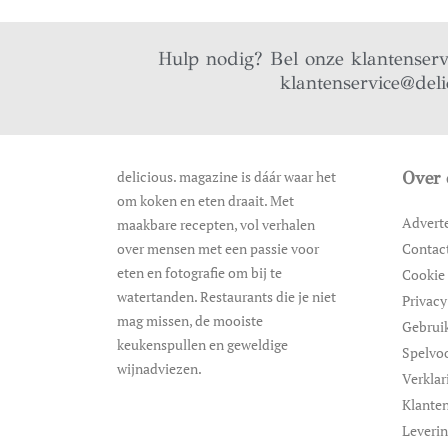
Hulp nodig? Bel onze klantenser
klantenservice@deli
delicious. magazine is dáár waar het
Over 
om koken en eten draait. Met
Advert
maakbare recepten, vol verhalen
over mensen met een passie voor
Contac
eten en fotografie om bij te
Cookie 
watertanden. Restaurants die je niet
Privacy
mag missen, de mooiste
Gebrui
keukenspullen en geweldige
Spelvo
wijnadviezen.
Verklar
Klanten
Leveri