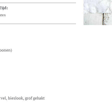
Tijd:
uten
 bonen)
ervel, bieslook, grof gehakt