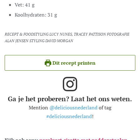
Vet:
41
g
Koolhydraten:
31
g
RECEPT & FOODSTYLING LUCY NUNES, TRACEY PATTISON FOTOGRAFIE
ALAN JENSEN STYLING DAVID MORGAN
Dit recept printen
Ga je het proberen? Laat het ons weten.
Mention
@deliciousnederland
of tag
#deliciousnederland
!
Kijk ook eens:
parelgort-risotto met paddenstoelen