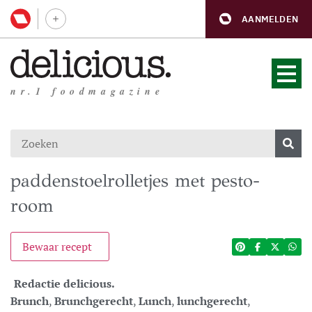
AANMELDEN
nr.1 foodmagazine
paddenstoelrolletjes met pesto-
room
Bewaar recept
Redactie delicious.
Brunch
,
Brunchgerecht
,
Lunch
,
lunchgerecht
,