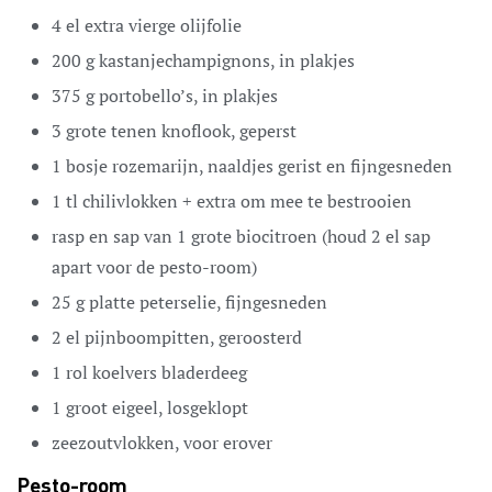
4
el
extra vierge olijfolie
200
g
kastanjechampignons,
in plakjes
375
g
portobello’s,
in plakjes
3
grote tenen knoflook,
geperst
1
bosje rozemarijn,
naaldjes gerist en fijngesneden
1
tl
chilivlokken + extra om mee te bestrooien
rasp en sap van 1 grote
biocitroen (houd 2 el sap
apart voor de pesto-room)
25
g
platte peterselie,
fijngesneden
2
el
pijnboompitten,
geroosterd
1
rol koelvers bladerdeeg
1
groot eigeel,
losgeklopt
zeezoutvlokken,
voor erover
Pesto-room