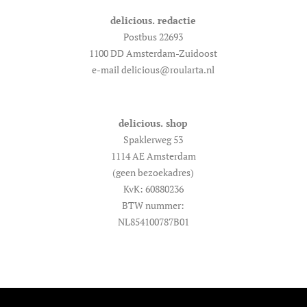
delicious. redactie
Postbus 22693
1100 DD Amsterdam-Zuidoost
e-mail delicious@roularta.nl
delicious. shop
Spaklerweg 53
1114 AE Amsterdam
(geen bezoekadres)
KvK: 60880236
BTW nummer:
NL854100787B01