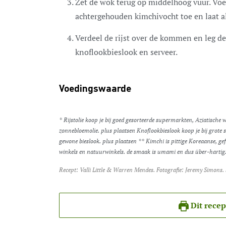
Zet de wok terug op middelhoog vuur. Voeg
achtergehouden kimchivocht toe en laat a
Verdeel de rijst over de kommen en leg de
knoflookbieslook en serveer.
Voedingswaarde
* Rijstolie koop je bij goed gesorteerde supermarkten, Aziatische 
zonnebloemolie. plus plaatsen Knoflookbieslook koop je bij grote 
gewone bieslook. plus plaatsen ** Kimchi is pittige Koreaanse, gef
winkels en natuurwinkels. de smaak is umami en dus über-hartig
Recept: Valli Little & Warren Mendes. Fotografie: Jeremy Simons
Dit recep