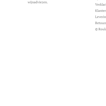
wijnadviezen.
Verklar
Klanten
Leveri
Retour
© Roul