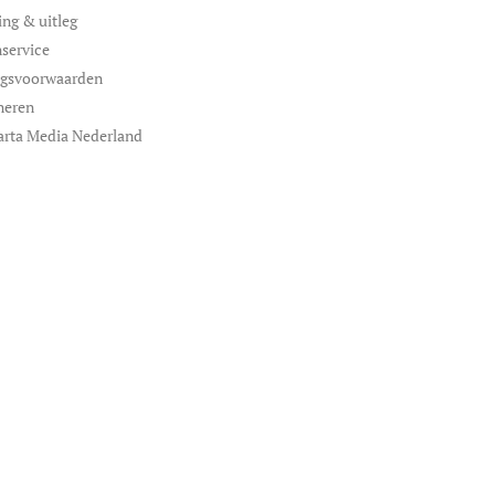
ing & uitleg
service
ngsvoorwaarden
neren
arta Media Nederland