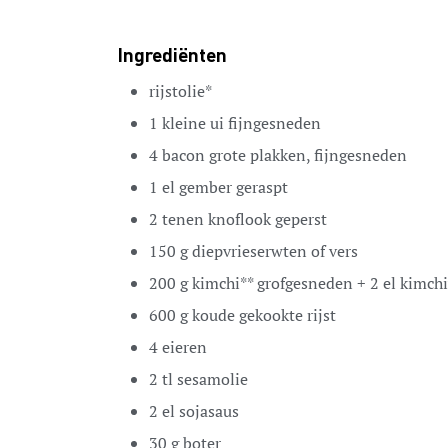
Ingrediënten
rijstolie*
1
kleine ui
fijngesneden
4
bacon
grote plakken, fijngesneden
1
el
gember
geraspt
2
tenen
knoflook
geperst
150
g
diepvrieserwten
of vers
200
g
kimchi**
grofgesneden + 2 el kimch
600
g
koude
gekookte rijst
4
eieren
2
tl
sesamolie
2
el
sojasaus
30
g
boter