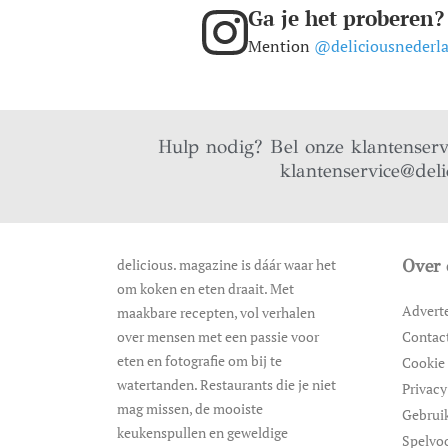
Ga je het proberen?
Mention
@deliciousnederl
Hulp nodig? Bel onze klantenser
klantenservice@deli
delicious. magazine is dáár waar het
Over 
om koken en eten draait. Met
Advert
maakbare recepten, vol verhalen
over mensen met een passie voor
Contac
eten en fotografie om bij te
Cookie 
watertanden. Restaurants die je niet
Privacy
mag missen, de mooiste
Gebrui
keukenspullen en geweldige
Spelvo