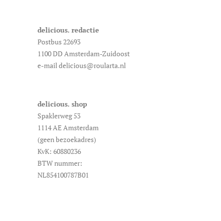
delicious. redactie
Postbus 22693
1100 DD Amsterdam-Zuidoost
e-mail delicious@roularta.nl
delicious. shop
Spaklerweg 53
1114 AE Amsterdam
(geen bezoekadres)
KvK: 60880236
BTW nummer:
NL854100787B01