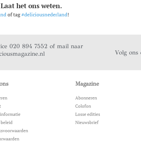
 Laat het ons weten.
and
of tag
#deliciousnederland
!
vice 020 894 7552 of mail naar
Volg ons 
ciousmagazine.nl
ons
Magazine
eren
Abonneren
t
Colofon
informatie
Losse edities
 beleid
Nieuwsbrief
ksvoorwaarden
orwaarden