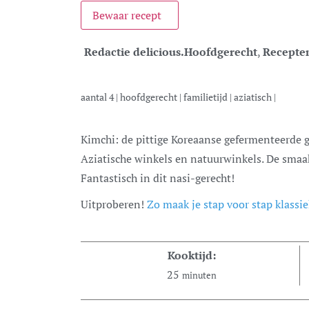
Bewaar recept
Redactie delicious.
Hoofdgerecht
,
Recepte
aantal
4
|
hoofdgerecht
|
familietijd
|
aziatisch
|
Kimchi: de pittige Koreaanse gefermenteerde groente die je in potten koopt bij
Aziatische winkels en natuurwinkels. De smaak 
Fantastisch in dit nasi-gerecht!
Uitproberen!
Zo maak je stap voor stap klassie
Kooktijd:
25
minuten