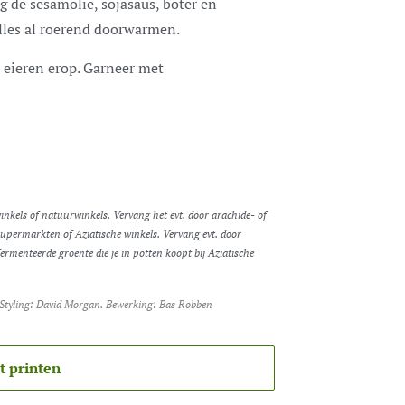
 de sesamolie, sojasaus, boter en
lles al roerend doorwarmen.
 eieren erop. Garneer met
winkels of natuurwinkels. Vervang het evt. door arachide- of
supermarkten of Aziatische winkels. Vervang evt. door
ermenteerde groente die je in potten koopt bij Aziatische
.
. Styling: David Morgan. Bewerking: Bas Robben
t printen