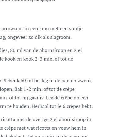
 arrowroot in een kom met een snufje
ag, ongeveer zo dik als slagroom.
jes, 80 ml van de ahornsiroop en 2 el
de kook en kook 2-3 min. of tot de
an. Schenk 60 ml beslag in de pan en zwenk
lopen. Bak 1-2 min. of tot de crêpe
n. of tot hij gaar is. Leg de crêpe op een
m te houden. Herhaal tot je 6 crêpes hebt.
icotta met de overige 2 el ahornsiroop in
lke crêpe met wat ricotta en vouw hem in
de bakplaat. Zet ze 5 min. in de oven om