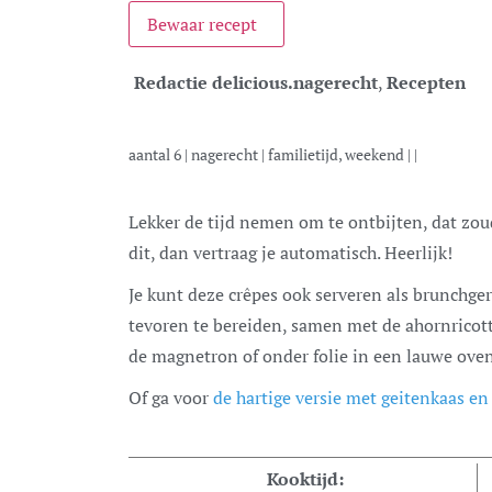
Bewaar recept
Redactie delicious.
nagerecht
,
Recepten
aantal
6
|
nagerecht
|
familietijd, weekend
| |
Lekker de tijd nemen om te ontbijten, dat zouden we wel wat vaker mogen doen. Maak
dit, dan vertraag je automatisch. Heerlijk!
Je kunt deze crêpes ook serveren als brunchger
tevoren te bereiden, samen met de ahornricott
de magnetron of onder folie in een lauwe oven
Of ga voor
de hartige versie met geitenkaas en
Kooktijd: