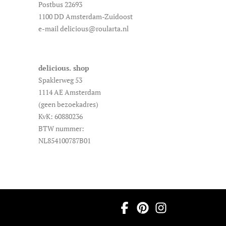
Postbus 22693
1100 DD Amsterdam-Zuidoost
e-mail delicious@roularta.nl
delicious. shop
Spaklerweg 53
1114 AE Amsterdam
(geen bezoekadres)
KvK: 60880236
BTW nummer:
NL854100787B01