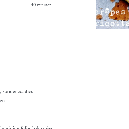
40
minuten
, zonder zaadjes
ren
aluminiumfolie, bakpapier