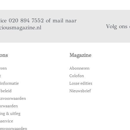
vice 020 894 7552 of mail naar
Volg ons 
ciousmagazine.nl
ons
Magazine
eren
Abonneren
t
Colofon
informatie
Losse edities
 beleid
Nieuwsbrief
ksvoorwaarden
orwaarden
ing & uitleg
service
ngsvoorwaarden