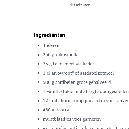
40
minuten
Ingrediënten
4
eieren
250
g
kokosmelk
35
g
kokosmeel
zie kader
1
el
arrowroot*
of aardapelzetmeel
500
g
aardbeien
grote gehalveerd
1
vanillestokje
in de lengte doorgesneden
125
ml
ahornsiroop
plus extra voor serve
480
g
ricotta
muntblaadjes
voor garneren
extra nodig:
antiaanbakpan van ᴓ 20 cm