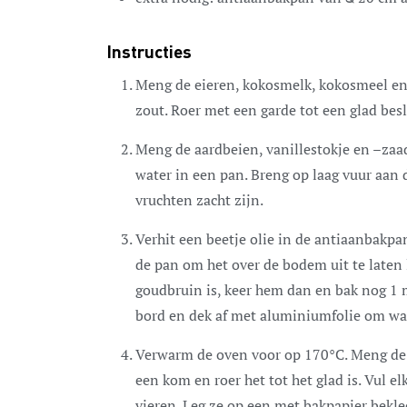
Instructies
Meng de eieren, kokosmelk, kokosmeel en
zout. Roer met een garde tot een glad besl
Meng de aardbeien, vanillestokje en –zaad
water in een pan. Breng op laag vuur aan 
vruchten zacht zijn.
Verhit een beetje olie in de antiaanbakp
de pan om het over de bodem uit te laten 
goudbruin is, keer hem dan en bak nog 1 mi
bord en dek af met aluminiumfolie om war
Verwarm de oven voor op 170°C. Meng de r
een kom en roer het tot het glad is. Vul e
vieren. Leg ze op een met bakpapier bekle