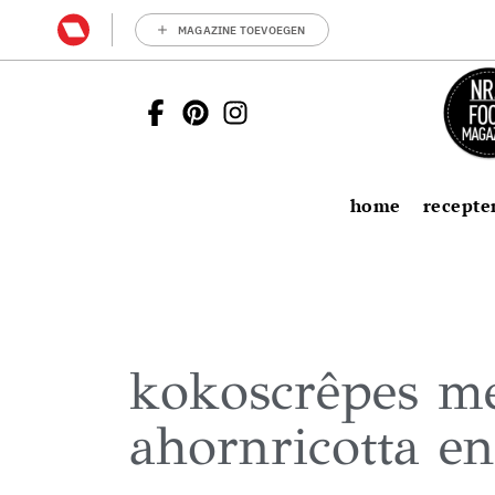
MAGAZINE TOEVOEGEN
home
recepte
kokoscrêpes m
ahornricotta e