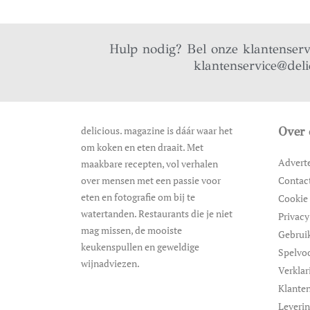
Hulp nodig? Bel onze klantenser
klantenservice@deli
delicious. magazine is dáár waar het
Over 
om koken en eten draait. Met
Advert
maakbare recepten, vol verhalen
over mensen met een passie voor
Contac
eten en fotografie om bij te
Cookie 
watertanden. Restaurants die je niet
Privacy
mag missen, de mooiste
Gebrui
keukenspullen en geweldige
Spelvo
wijnadviezen.
Verklar
Klanten
Leveri