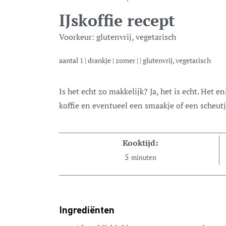
IJskoffie recept
Voorkeur:
glutenvrij, vegetarisch
aantal
1
|
drankje
|
zomer
| |
glutenvrij, vegetarisch
Is het echt zo makkelijk? Ja, het is echt. Het enige wat je nodig hebt zijn wat ijsblokjes,
koffie en eventueel een smaakje of een scheut
Kooktijd:
5
minuten
Ingrediënten