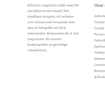
delicious. magazine is dáár waar het
Over 
om koken en eten draait. Met
Advert
maakbare recepten, vol verhalen
over mensen met een passie voor
Contac
eten en fotografie om bij te
Cookie 
watertanden. Restaurants die je niet
Privacy
mag missen, de mooiste
Gebrui
keukenspullen en geweldige
Spelvo
wijnadviezen.
Verklar
Klanten
Leveri
Retour
© Roul