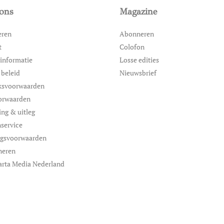
ons
Magazine
eren
Abonneren
t
Colofon
informatie
Losse edities
 beleid
Nieuwsbrief
ksvoorwaarden
orwaarden
ing & uitleg
service
ngsvoorwaarden
neren
arta Media Nederland