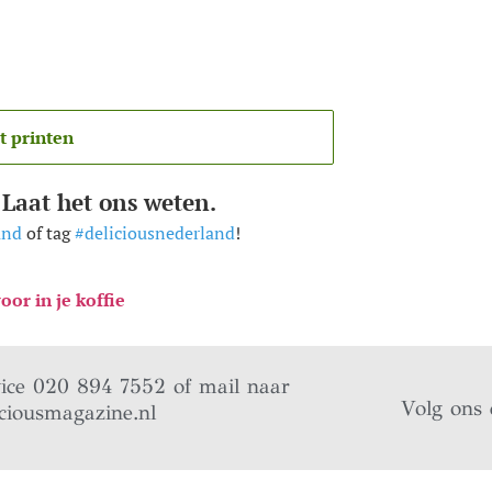
t printen
 Laat het ons weten.
and
of tag
#deliciousnederland
!
oor in je koffie
vice 020 894 7552 of mail naar
Volg ons 
ciousmagazine.nl