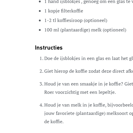
1
hand
ijsblokjes
, genoeg om een glas te 
1
kopje
filterkoffie
1-2
tl
koffiesiroop
(optioneel)
100
ml
(plantaardige) melk
(optioneel)
Instructies
Doe de ijsblokjes in een glas en laat het g
Giet hierop de koffie zodat deze direct afko
Houd je van een smaakje in je koffie? Giet
Roer voorzichtig met een lepeltje.
Houd je van melk in je koffie, bijvoorbee
jouw favoriete (plantaardige) melksoort o
de koffie.