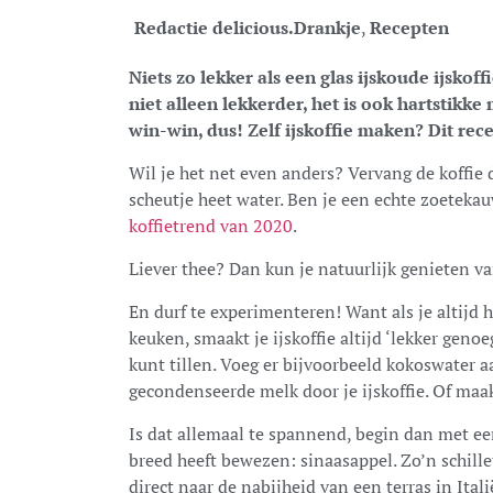
Redactie delicious.
Drankje
,
Recepten
Niets zo lekker als een glas ijskoude ijskoff
niet alleen lekkerder, het is ook hartstikk
win-win, dus! Zelf ijskoffie maken? Dit rece
Wil je het net even anders? Vervang de koffie
scheutje heet water. Ben je een echte zoetek
koffietrend van 2020
.
Liever thee? Dan kun je natuurlijk genieten 
En durf te experimenteren! Want als je altijd h
keuken, smaakt je ijskoffie altijd ‘lekker geno
kunt tillen. Voeg er bijvoorbeeld kokoswater 
gecondenseerde melk door je ijskoffie. Of maak
Is dat allemaal te spannend, begin dan met ee
breed heeft bewezen: sinaasappel. Zo’n schille
direct naar de nabijheid van een terras in Itali