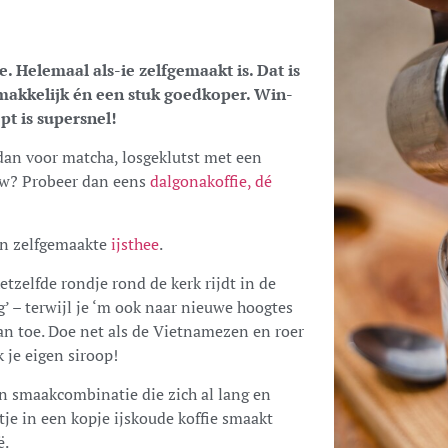
ie. Helemaal als-ie zelfgemaakt is. Dat is
e makkelijk én een stuk goedkoper. Win-
pt is supersnel!
 dan voor matcha, losgeklutst met een
auw? Probeer dan eens
dalgonakoffie, dé
van zelfgemaakte
ijsthee
.
etzelfde rondje rond de kerk rijdt in de
eg’ – terwijl je ‘m ook naar nieuwe hoogtes
aan toe. Doe net als de Vietnamezen en roer
 je eigen siroop!
n smaakcombinatie die zich al lang en
tje in een kopje ijskoude koffie smaakt
ë.