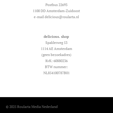
Postbus 22693
1100 DD Amsterdam-Zuidoost
e-mail delicious@roularta.nl
delicious. shop
Spaklerweg 53
1114 AE Amsterdam
(geen bezoekadres)
KvK: 60880236
BTW nummer:
NL854100787B01
© 2025 Roularta Media Nederland