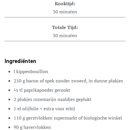
Kooktijd:
30
minuten
Totale Tijd:
30
minuten
Ingrediënten
l
kippenbouillon
250
g
bacon
of spek zonder zwoerd, in dunne plakjes
½
tl
paprikapoeder
gerookt
2
plukjes
rozemarijn
naaldjes geplukt
1
el
olijfolie
+ extra voor erbij
110
g
gerstvlokken
supermarkt of biologische winkel
90
g
havervlokken