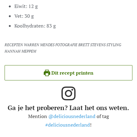
Eiwit:
12
g
Vet:
30
g
Koolhydraten:
83
g
RECEPTEN WARREN MENDES FOTOGRAFIE BRETT STEVENS STYLING
HANNAH MEPPEM
Dit recept printen
Ga je het proberen? Laat het ons weten.
Mention
@deliciousnederland
of tag
#deliciousnederland
!