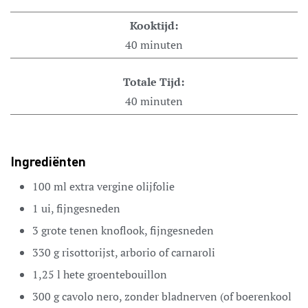
Kooktijd:
40
minuten
Totale Tijd:
40
minuten
Ingrediënten
100
ml
extra vergine olijfolie
1
ui,
fijngesneden
3
grote tenen knoflook,
fijngesneden
330
g
risottorijst,
arborio of carnaroli
1,25
l
hete groentebouillon
300
g
cavolo nero,
zonder bladnerven (of boerenkool