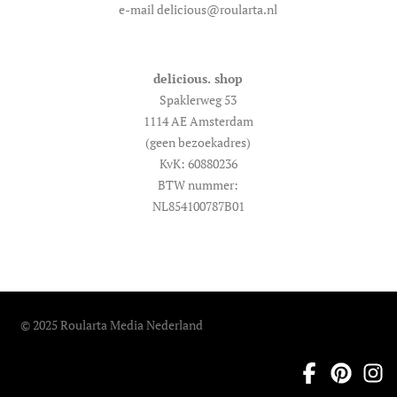
e-mail delicious@roularta.nl
delicious. shop
Spaklerweg 53
1114 AE Amsterdam
(geen bezoekadres)
KvK: 60880236
BTW nummer:
NL854100787B01
© 2025 Roularta Media Nederland