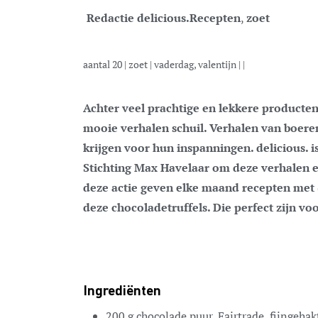
Redactie delicious.
Recepten
,
zoet
aantal
20
|
zoet
|
vaderdag, valentijn
| |
Achter veel prachtige en lekkere producten die we dagelijks eten en drinken gaan
mooie verhalen schuil. Verhalen van boere
krijgen voor hun inspanningen. delicious.
Stichting Max Havelaar om deze verhalen e
deze actie geven elke maand recepten met (
deze chocoladetruffels. Die perfect zijn vo
Ingrediënten
200
g
chocolade
puur, Fairtrade, fijngehak