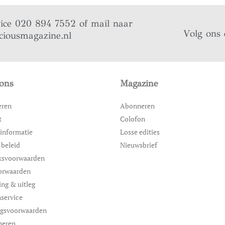
vice 020 894 7552 of mail naar
Volg ons 
ciousmagazine.nl
ons
Magazine
eren
Abonneren
t
Colofon
informatie
Losse edities
 beleid
Nieuwsbrief
ksvoorwaarden
orwaarden
ing & uitleg
service
ngsvoorwaarden
neren