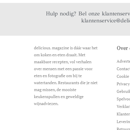
Hulp nodig? Bel onze klantenser
klantenservice@deli
delicious. magazine is dáár waar het
Over 
om koken en eten draait. Met
Advert
maakbare recepten, vol verhalen
over mensen met een passie voor
Contac
eten en fotografie om bij te
Cookie 
watertanden. Restaurants die je niet
Privacy
mag missen, de mooiste
Gebrui
keukenspullen en geweldige
Spelvo
wijnadviezen.
Verklar
Klanten
Leveri
Retour