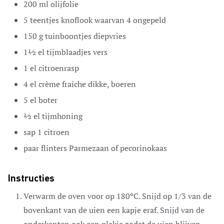
200
ml
olijfolie
5
teentjes
knoflook
waarvan 4 ongepeld
150
g
tuinboontjes
diepvries
1½
el
tijmblaadjes
vers
1
el
citroenrasp
4
el
crème fraîche
dikke, boeren
5
el
boter
½
el
tijmhoning
sap
1
citroen
paar
flinters
Parmezaan of pecorinokaas
Instructies
Verwarm de oven voor op 180ºC. Snijd op 1/3 van de
bovenkant van de uien een kapje eraf. Snijd van de
onderkanten ook een plakje zodat de uien blijven