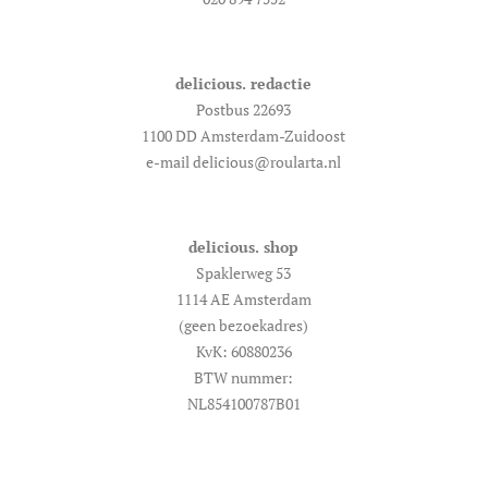
delicious. redactie
Postbus 22693
1100 DD Amsterdam-Zuidoost
e-mail delicious@roularta.nl
delicious. shop
Spaklerweg 53
1114 AE Amsterdam
(geen bezoekadres)
KvK: 60880236
BTW nummer:
NL854100787B01