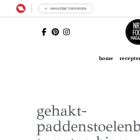
MAGAZINE TOEVOEGEN
home
recepte
gehakt-
paddenstoelenba