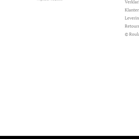
Verklar
Klanten
Leveri
Retour
© Roul