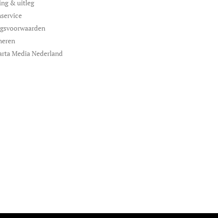
ing & uitleg
service
ngsvoorwaarden
neren
arta Media Nederland