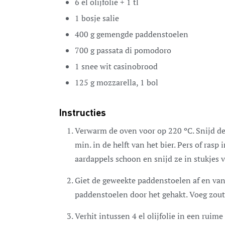
6
el
olijfolie + 1 tl
1
bosje salie
400
g
gemengde paddenstoelen
700
g
passata di pomodoro
1
snee wit casinobrood
125
g
mozzarella,
1 bol
Instructies
Verwarm de oven voor op 220 ºC. Snijd de
min. in de helft van het bier. Pers of ras
aardappels schoon en snijd ze in stukjes 
Giet de geweekte paddenstoelen af en va
paddenstoelen door het gehakt. Voeg zout
Verhit intussen 4 el olijfolie in een ruim