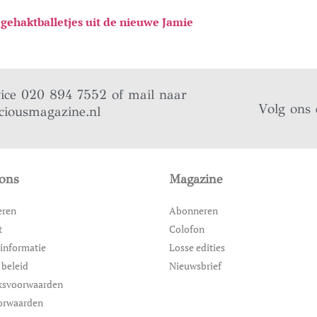
gehaktballetjes uit de nieuwe Jamie
vice 020 894 7552 of mail naar
Volg ons 
ciousmagazine.nl
ons
Magazine
eren
Abonneren
t
Colofon
informatie
Losse edities
 beleid
Nieuwsbrief
ksvoorwaarden
orwaarden