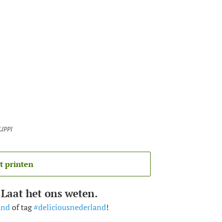
LIPPI
t printen
 Laat het ons weten.
and
of tag
#deliciousnederland
!