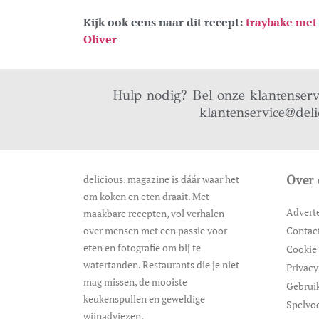
Kijk ook eens naar dit recept:
traybake met 
Oliver
Hulp nodig? Bel onze klantenser
klantenservice@deli
delicious. magazine is dáár waar het
Over 
om koken en eten draait. Met
Advert
maakbare recepten, vol verhalen
over mensen met een passie voor
Contac
eten en fotografie om bij te
Cookie 
watertanden. Restaurants die je niet
Privacy
mag missen, de mooiste
Gebrui
keukenspullen en geweldige
Spelvo
wijnadviezen.