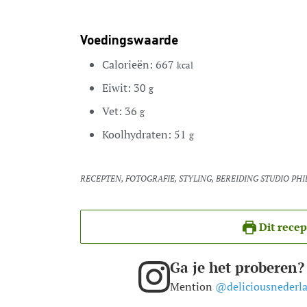
Voedingswaarde
Calorieën:
667
kcal
Eiwit:
30
g
Vet:
36
g
Koolhydraten:
51
g
RECEPTEN, FOTOGRAFIE, STYLING, BEREIDING STUDIO PHI
Dit recep
Ga je het proberen?
Mention
@deliciousnederl