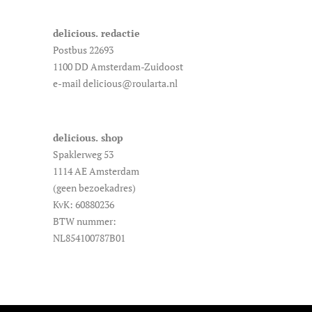
delicious. redactie
Postbus 22693
1100 DD Amsterdam-Zuidoost
e-mail delicious@roularta.nl
delicious. shop
Spaklerweg 53
1114 AE Amsterdam
(geen bezoekadres)
KvK: 60880236
BTW nummer:
NL854100787B01