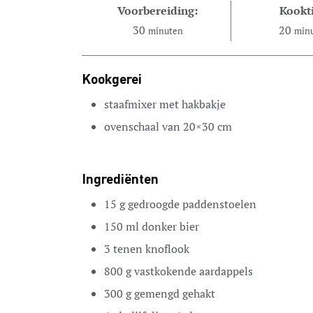
Voorbereiding:
Kookti
30
20
minuten
min
Kookgerei
staafmixer met hakbakje
ovenschaal van 20×30 cm
Ingrediënten
15
g
gedroogde paddenstoelen
150
ml
donker bier
3
tenen
knoflook
800
g
vastkokende aardappels
300
g
gemengd gehakt