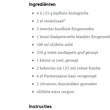
Ingrediënten
4
à 125 g
kipfilets
biologische
2
el
venkelzaad*
3
teentjes
knoflook
fijngesneden
1
bosje
bladpeterselie
blaadjes fijngesne
100
ml
olijfolie
mild
350
g
zoete aardappels
grof geraspt
1
kleine
ui
zoet, geraspt
2
bekertjes (cà 125 ml)
crème fraîche
6
el
Parmezaanse kaas
versgeraspt
2
citroenen
doormidden gesneden
olijfolie
extra vergine
Instructies