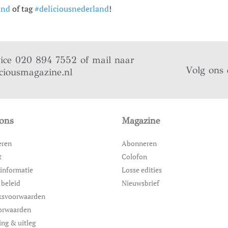
and
of tag
#deliciousnederland
!
vice 020 894 7552 of mail naar
Volg ons 
ciousmagazine.nl
ons
Magazine
eren
Abonneren
t
Colofon
informatie
Losse edities
 beleid
Nieuwsbrief
ksvoorwaarden
orwaarden
ing & uitleg