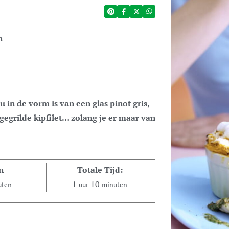
n
egrilde kipfilet… zolang je er maar van
n
Totale Tijd:
1
10
uten
uur
minuten