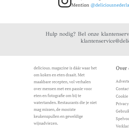
Mention
@deliciousnederl
Hulp nodig? Bel onze klantenser
klantenservice@deli
delicious. magazine is dáár waar het
Over 
om koken en eten draait. Met
Advert
maakbare recepten, vol verhalen
over mensen met een passie voor
Contac
eten en fotografie om bij te
Cookie 
watertanden. Restaurants die je niet
Privacy
mag missen, de mooiste
Gebrui
keukenspullen en geweldige
Spelvo
wijnadviezen.
Verklar