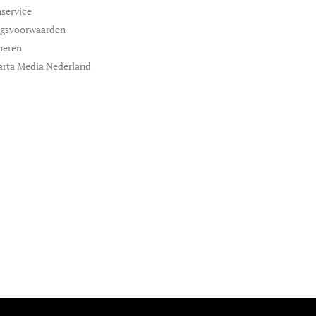
service
ngsvoorwaarden
neren
arta Media Nederland