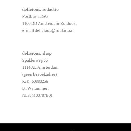
delicious. redactie
Postbus 22693
1100 DD Amsterdam-Zuidoost
e-mail delicious@roularta.nl
delicious. shop
Spaklerweg 53
1114 AE Amsterdam
(geen bezoekadres)
KvK: 60880236
BTW nummer:
NL854100787B01