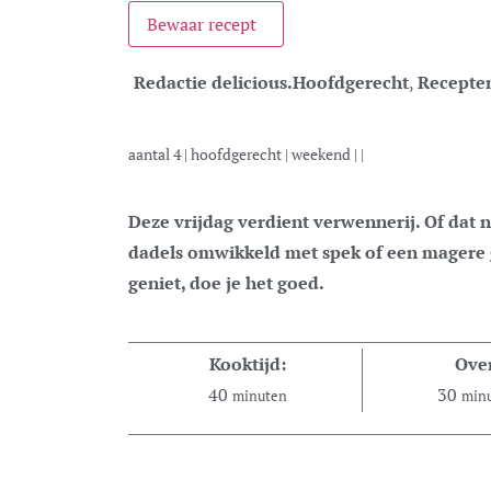
Bewaar recept
Redactie delicious.
Hoofdgerecht
,
Recepte
aantal
4
|
hoofdgerecht
|
weekend
| |
Deze vrijdag verdient verwennerij. Of dat nu in de vorm is van een glas pinot gris,
dadels omwikkeld met spek of een magere g
geniet, doe je het goed.
Kooktijd:
Ove
40
30
minuten
min