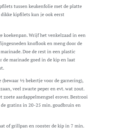
filets tussen keukenfolie met de platte
ikke kipfilets kun je ook eerst
ge koekenpan. Wrijf het venkelzaad in een
s fijngesneden knoflook en meng door de
 marinade. Doe de rest in een plastic
er de marinade goed in de kip en laat
t.
e (bewaar ½ bekertje voor de garnering),
zaan, veel zwarte peper en evt. wat zout.
et zoete aardappelmengsel erover. Bestrooi
 de gratins in 20-25 min. goudbruin en
at of grillpan en rooster de kip in 7 min.