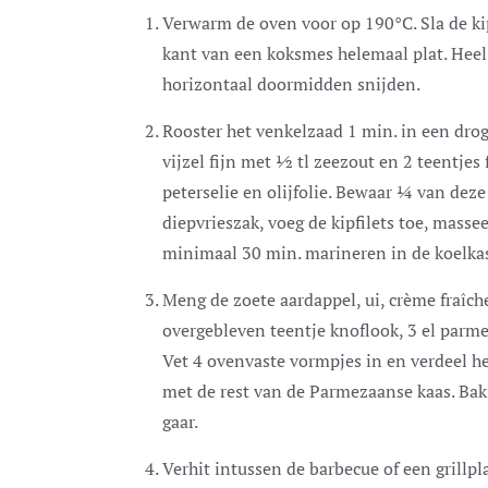
Verwarm de oven voor op 190°C. Sla de kip
kant van een koksmes helemaal plat. Heel d
horizontaal doormidden snijden.
Rooster het venkelzaad 1 min. in een dro
vijzel fijn met ½ tl zeezout en 2 teentje
peterselie en olijfolie. Bewaar ¼ van deze
diepvrieszak, voeg de kipfilets toe, masse
minimaal 30 min. marineren in de koelkas
Meng de zoete aardappel, ui, crème fraîch
overgebleven teentje knoflook, 3 el parme
Vet 4 ovenvaste vormpjes in en verdeel h
met de rest van de Parmezaanse kaas. Bak
gaar.
Verhit intussen de barbecue of een grillpla