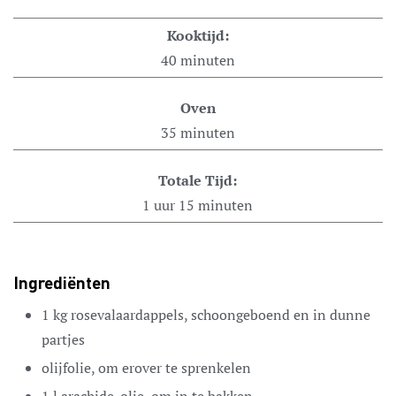
Kooktijd:
40
minuten
Oven
35
minuten
Totale Tijd:
1
uur
15
minuten
Ingrediënten
1
kg
rosevalaardappels,
schoongeboend en in dunne
partjes
olijfolie,
om erover te sprenkelen
1
l
arachide-olie,
om in te bakken