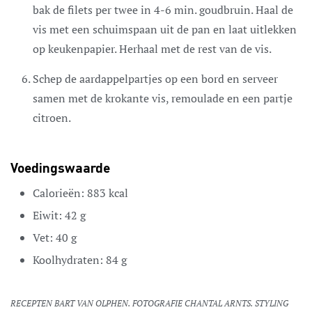
bak de filets per twee in 4-6 min. goudbruin. Haal de
vis met een schuimspaan uit de pan en laat uitlekken
op keukenpapier. Herhaal met de rest van de vis.
Schep de aardappelpartjes op een bord en serveer
samen met de krokante vis, remoulade en een partje
citroen.
Voedingswaarde
Calorieën:
883
kcal
Eiwit:
42
g
Vet:
40
g
Koolhydraten:
84
g
RECEPTEN BART VAN OLPHEN. FOTOGRAFIE CHANTAL ARNTS. STYLING