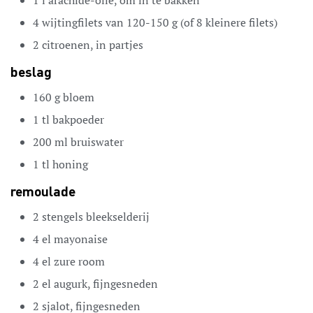
4
wijtingfilets van 120-150 g
(of 8 kleinere filets)
2
citroenen,
in partjes
beslag
160
g
bloem
1
tl
bakpoeder
200
ml
bruiswater
1
tl
honing
remoulade
2
stengels bleekselderij
4
el
mayonaise
4
el
zure room
2
el
augurk,
fijngesneden
2
sjalot,
fijngesneden