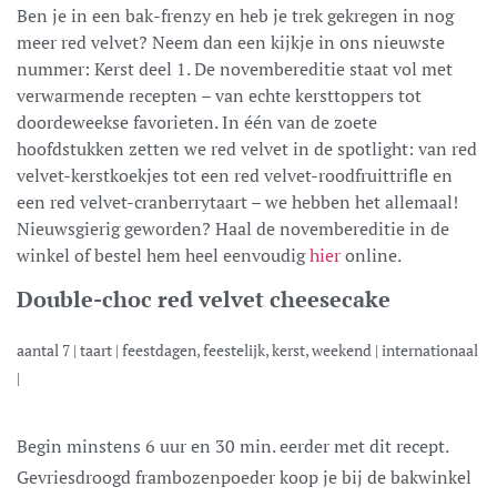
Ben je in een bak-frenzy en heb je trek gekregen in nog
meer red velvet? Neem dan een kijkje in ons nieuwste
nummer: Kerst deel 1. De novembereditie staat vol met
verwarmende recepten – van echte kersttoppers tot
doordeweekse favorieten. In één van de zoete
hoofdstukken zetten we red velvet in de spotlight: van red
velvet-kerstkoekjes tot een red velvet-roodfruittrifle en
een red velvet-cranberrytaart – we hebben het allemaal!
Nieuwsgierig geworden? Haal de novembereditie in de
winkel of bestel hem heel eenvoudig
hier
online.
Double-choc red velvet cheesecake
aantal
7
|
taart
|
feestdagen, feestelijk, kerst, weekend
|
internationaal
|
Begin minstens 6 uur en 30 min. eerder met dit recept.
Gevriesdroogd frambozenpoeder koop je bij de bakwinkel