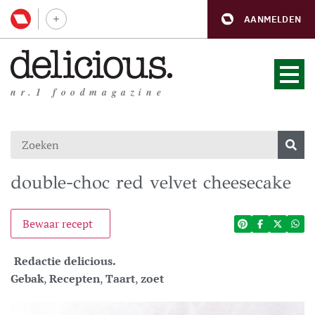
AANMELDEN
nr.1 foodmagazine
double-choc red velvet cheesecake
Bewaar recept
Redactie delicious.
Gebak
,
Recepten
,
Taart
,
zoet