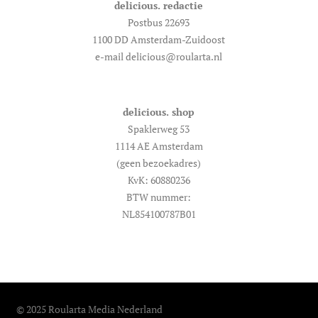
delicious. redactie
Postbus 22693
1100 DD Amsterdam-Zuidoost
e-mail delicious@roularta.nl
delicious. shop
Spaklerweg 53
1114 AE Amsterdam
(geen bezoekadres)
KvK: 60880236
BTW nummer:
NL854100787B01
© 2025 Roularta Media Nederland