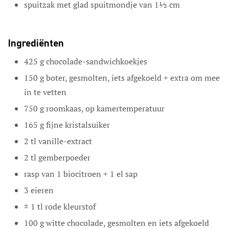
spuitzak met glad spuitmondje van 1½ cm
Ingrediënten
425
g
chocolade-sandwichkoekjes
150
g
boter,
gesmolten, iets afgekoeld + extra om mee
in te vetten
750
g
roomkaas,
op kamertemperatuur
165
g
fijne kristalsuiker
2
tl
vanille-extract
2
tl
gemberpoeder
rasp van 1
biocitroen + 1 el sap
3
eieren
± 1 tl rode kleurstof
100
g
witte chocolade,
gesmolten en iets afgekoeld