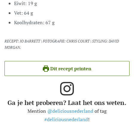
Eiwit:
19
g
Vet:
64
g
Koolhydraten:
67
g
RECEPT: JO BARRETT | FOTOGRAFIE: CHRIS COURT | STYLING: DAVID
MORGAN.
Dit recept printen
Ga je het proberen? Laat het ons weten.
Mention
@deliciousnederland
of tag
#deliciousnederland
!