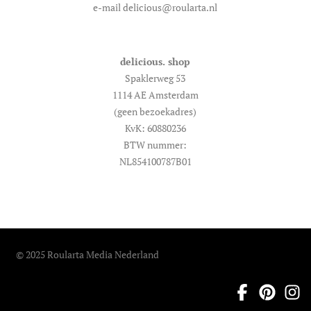
e-mail delicious@roularta.nl
delicious. shop
Spaklerweg 53
1114 AE Amsterdam
(geen bezoekadres)
KvK: 60880236
BTW nummer:
NL854100787B01
© 2025 Roularta Media Nederland