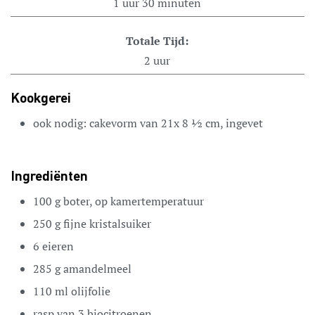
1
uur
30
minuten
Totale Tijd:
2
uur
Kookgerei
ook nodig: cakevorm van 21x 8 1⁄2 cm, ingevet
Ingrediënten
100
g
boter,
op kamertemperatuur
250
g
fijne kristalsuiker
6
eieren
285
g
amandelmeel
110
ml
olijfolie
rasp van 3
biocitroenen