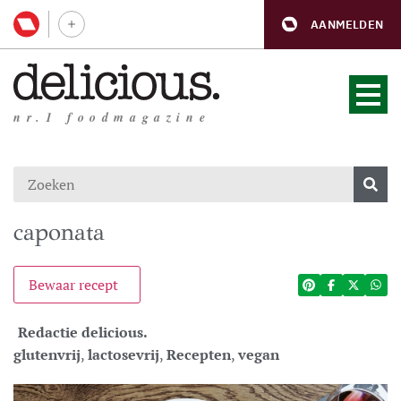
AANMELDEN
nr.1 foodmagazine
caponata
Bewaar recept
Redactie delicious.
glutenvrij
,
lactosevrij
,
Recepten
,
vegan