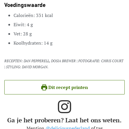
Voedingswaarde
Calorieën:
331
kcal
Eiwit:
4
g
Vet:
28
g
Koolhydraten:
14
g
RECEPTEN: DAN PEPPERELL, DOSIA BREWER | FOTOGRAFIE: CHRIS COURT
| STYLING: DAVID MORGAN.
Dit recept printen
Ga je het proberen? Laat het ons weten.
Mention
@deliciousnederland
of tag