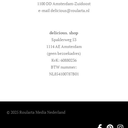
1100 DD Amsterdam-Zuidoost
e-mail delicious@roularta.nl
delicious. shop
Spaklerweg 53
1114 AE Amsterdam
(geen bezoekadres)
KvK: 60880236
BTW nummer:
NL854100787B01
© 2025 Roularta Media Nederland