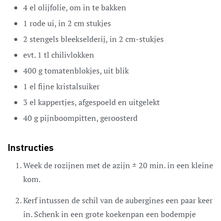
4
el
olijfolie,
om in te bakken
1
rode ui,
in 2 cm stukjes
2
stengels bleekselderij,
in 2 cm-stukjes
evt. 1 tl chilivlokken
400
g
tomatenblokjes,
uit blik
1
el
fijne kristalsuiker
3
el
kappertjes,
afgespoeld en uitgelekt
40
g
pijnboompitten,
geroosterd
Instructies
Week de rozijnen met de azijn ± 20 min. in een kleine
kom.
Kerf intussen de schil van de aubergines een paar keer
in. Schenk in een grote koekenpan een bodempje