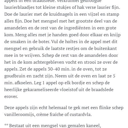
appels in een braadslede. Verkruimel gedroogde
laurierblaadjes tot kleine stukjes of hak verse laurier fijn.
Doe de laurier met de kruidnagels in een vijzel en stamp
alles fijn. Doe het mengsel met het grootste deel van de
amandelen en de rest van de ingrediënten in een grote
kom. Meng alles met je handen goed door elkaar en knijp
de smaken in de boter. Vul de holtes in de appel met dit
mengsel en gebruik de laatste restjes om de buitenkant
mee in te wrijven. Schep de rest van de amandelen door
het in de kom achtergebleven vocht en strooi ze over de
appels. Zet de appels 30-40 min. in de oven, tot ze
goudbruin en zacht zijn. Neem uit de oven en laat ze 5
min. afkoelen. Leg 1 appel op elk bordje en schep de
heerlijke gekarameliseerde vloeistof uit de braadslede
erover.
Deze appels zijn echt helemaal te gek met een flinke schep
vanilleroomijs, crème fraîche of custardvla.
** Bestaat uit een mengsel van gemalen kaneel,