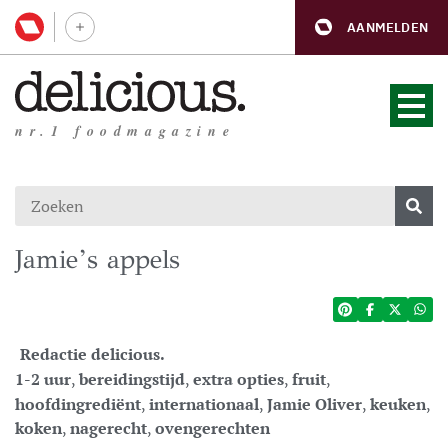
AANMELDEN
nr.1 foodmagazine
Jamie’s appels
Redactie delicious.
1-2 uur
,
bereidingstijd
,
extra opties
,
fruit
,
hoofdingrediënt
,
internationaal
,
Jamie Oliver
,
keuken
,
koken
,
nagerecht
,
ovengerechten