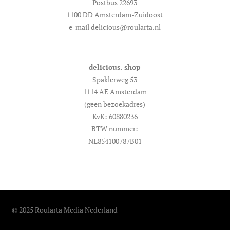
Postbus 22693
1100 DD Amsterdam-Zuidoost
e-mail delicious@roularta.nl
delicious. shop
Spaklerweg 53
1114 AE Amsterdam
(geen bezoekadres)
KvK: 60880236
BTW nummer:
NL854100787B01
© 2025 Roularta Media Nederland