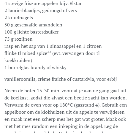
4 stevige friszure appelen bijv. Elstar
2 laurierblaadjes, gedroogd of vers
2 kruidnagels
50 g geschaafde amandelen
100 g lichte basterdsuiker
75 g rozijnen
rasp en het sap van 1 sinaasappel en 1 citroen
flinke tl mixed spice** (evt. vervangen door tl
koekkruiden)
1 borrelglas brandy of whisky
vanilleroomijs, crème fraîche of custardvla, voor erbij
Neem de boter 15-30 min. voordat je aan de gang gaat uit
de koelkast, zodat die alvast een beetje zacht kan worden.
Verwarm de oven voor op 180°C (gasstand 4). Gebruik een
appelboor om de klokhuizen uit de appels te verwijderen
en maak met een scherp mes het gat wat groter. Maak ook
met het mes rondom een inkeping in de appel. Leg de