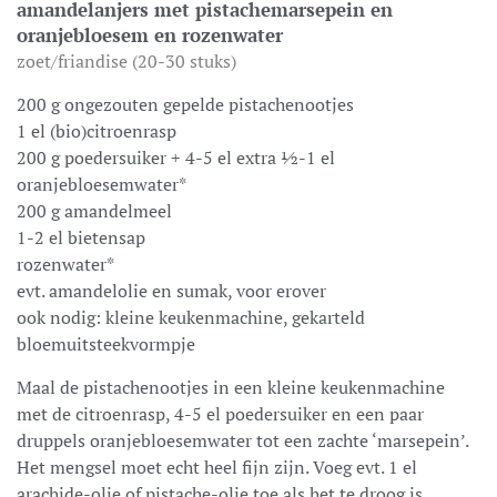
amandelanjers met pistachemarsepein en
oranjebloesem en rozenwater
zoet/friandise (20-30 stuks)
200 g ongezouten gepelde pistachenootjes
1 el (bio)citroenrasp
200 g poedersuiker + 4-5 el extra ½-1 el
oranjebloesemwater*
200 g amandelmeel
1-2 el bietensap
rozenwater*
evt. amandelolie en sumak, voor erover
ook nodig: kleine keukenmachine, gekarteld
bloemuitsteekvormpje
Maal de pistachenootjes in een kleine keukenmachine
met de citroenrasp, 4-5 el poedersuiker en een paar
druppels oranjebloesemwater tot een zachte ‘marsepein’.
Het mengsel moet echt heel fijn zijn. Voeg evt. 1 el
arachide-olie of pistache-olie toe als het te droog is.