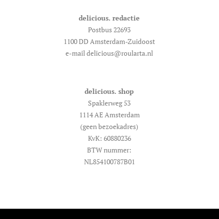
delicious. redactie
Postbus 22693
1100 DD Amsterdam-Zuidoost
e-mail delicious@roularta.nl
delicious. shop
Spaklerweg 53
1114 AE Amsterdam
(geen bezoekadres)
KvK: 60880236
BTW nummer:
NL854100787B01