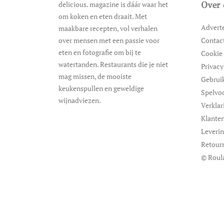
delicious. magazine is dáár waar het
Over 
om koken en eten draait. Met
Advert
maakbare recepten, vol verhalen
over mensen met een passie voor
Contac
eten en fotografie om bij te
Cookie 
watertanden. Restaurants die je niet
Privacy
mag missen, de mooiste
Gebrui
keukenspullen en geweldige
Spelvo
wijnadviezen.
Verklar
Klanten
Leveri
Retour
© Roul