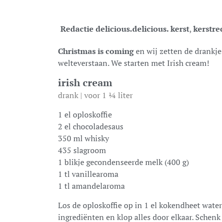
Redactie delicious.
delicious. kerst
,
kerstre
Christmas is coming
en wij zetten de drankj
welteverstaan. We starten met Irish cream!
irish cream
drank | voor 1 ¼ liter
1 el oploskoffie
2 el chocoladesaus
350 ml whisky
435 slagroom
1 blikje gecondenseerde melk (400 g)
1 tl vanillearoma
1 tl amandelaroma
Los de oploskoffie op in 1 el kokendheet wate
ingrediënten en klop alles door elkaar. Schenk 