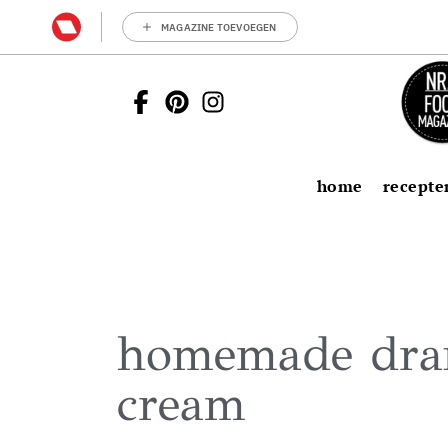
MAGAZINE TOEVOEGEN
home
recepte
homemade dran
cream