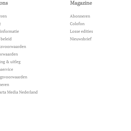
ons
Magazine
eren
Abonneren
t
Colofon
informatie
Losse edities
 beleid
Nieuwsbrief
ksvoorwaarden
orwaarden
ing & uitleg
service
ngsvoorwaarden
neren
arta Media Nederland