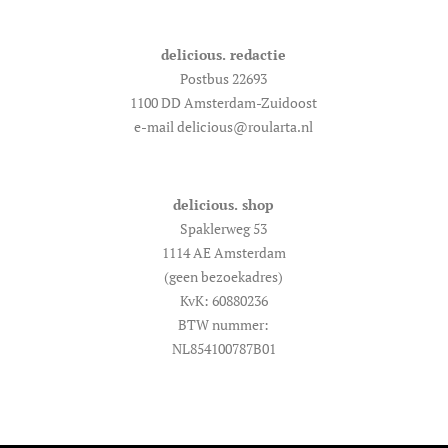
delicious. redactie
Postbus 22693
1100 DD Amsterdam-Zuidoost
e-mail delicious@roularta.nl
delicious. shop
Spaklerweg 53
1114 AE Amsterdam
(geen bezoekadres)
KvK: 60880236
BTW nummer:
NL854100787B01