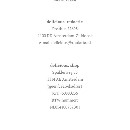
delicious. redactie
Postbus 22693
1100 DD Amsterdam-Zuidoost
e-mail delicious@roularta.nl
delicious. shop
Spaklerweg 53
1114 AE Amsterdam
(geen bezoekadres)
KvK: 60880236
BTW nummer:
NL854100787B01