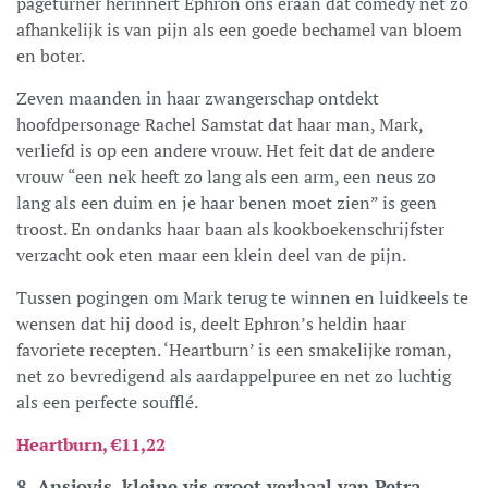
pageturner herinnert Ephron ons eraan dat comedy net zo
afhankelijk is van pijn als een goede bechamel van bloem
en boter.
Zeven maanden in haar zwangerschap ontdekt
hoofdpersonage Rachel Samstat dat haar man, Mark,
verliefd is op een andere vrouw. Het feit dat de andere
vrouw “een nek heeft zo lang als een arm, een neus zo
lang als een duim en je haar benen moet zien” is geen
troost. En ondanks haar baan als kookboekenschrijfster
verzacht ook eten maar een klein deel van de pijn.
Tussen pogingen om Mark terug te winnen en luidkeels te
wensen dat hij dood is, deelt Ephron’s heldin haar
favoriete recepten. ‘Heartburn’ is een smakelijke roman,
net zo bevredigend als aardappelpuree en net zo luchtig
als een perfecte soufflé.
Heartburn, €11,22
8. Ansjovis, kleine vis groot verhaal van Petra