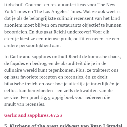
tijdschrift Gourmet en restaurantcriticus voor The New
York Times en The Los Angeles Times. Wat ze ook weet is
dat je als de belangrijkste culinair recensent van het land
anoniem moet blijven om restaurants objectief te kunnen
beoordelen. En dus gaat Reichl undercover! Voor elk
etentje kiest ze een nieuwe pruik, outfit en neemt ze een
andere persoonlijkheid aan.
In Garlic and sapphires onthult Reichl de komische chaos,
de façades en bedrog, en de absurditeit die je in de
culinaire wereld kunt tegenkomen. Plus, ze trakteert ons
op haar favoriete recepten en recensies, én ze deelt
hilarische inzichten over hoe je uiterlijk je innerlijk én je
eetlust kan beïnvloeden – en zelfs de kwaliteit van de
service! Een prachtig, grappig boek voor iedereen die
smult van recensies.
Garlic and sapphires, €7,53
3. Kitchens of the great midwest van Ryan J Stradal