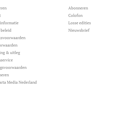
eren
Abonneren
t
Colofon
informatie
Losse edities
 beleid
Nieuwsbrief
ksvoorwaarden
orwaarden
ing & uitleg
service
ngsvoorwaarden
neren
arta Media Nederland