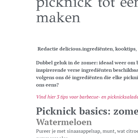
picknick tot ee
maken
Redactie delicious.
ingrediënten
,
kooktips
,
Dubbel geluk in de zomer: ideaal weer om b
inspirerende verse ingrediënten beschikbaa
volgens ons dé ingrediënten die elke pickn
ons eens?
Vind hier 3 tips voor barbecue- en picknicksalad
Picknick basics: zo
Watermeloen
Pureer je met sinaasappelsap, munt, wat citr