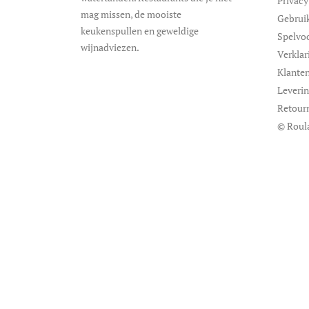
Privacy
mag missen, de mooiste
Gebrui
keukenspullen en geweldige
Spelvo
wijnadviezen.
Verklar
Klanten
Leveri
Retour
© Roul