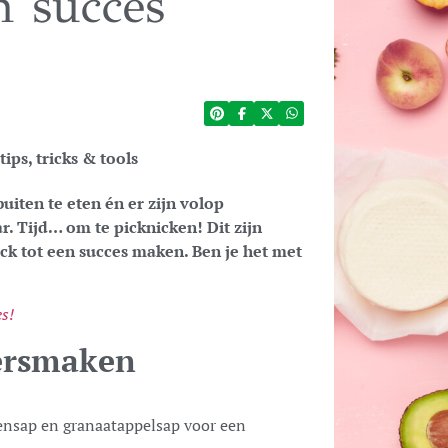
n succes
tips, tricks & tools
uiten te eten én er zijn volop
r. Tijd… om te picknicken! Dit zijn
ick tot een succes maken. Ben je het met
es!
mersmaken
oensap en granaatappelsap voor een