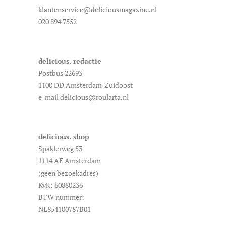
klantenservice@deliciousmagazine.nl
020 894 7552
delicious. redactie
Postbus 22693
1100 DD Amsterdam-Zuidoost
e-mail delicious@roularta.nl
delicious. shop
Spaklerweg 53
1114 AE Amsterdam
(geen bezoekadres)
KvK: 60880236
BTW nummer:
NL854100787B01