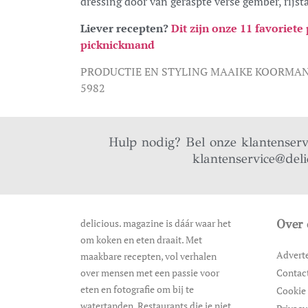
dressing door van geraspte verse gember, rijst
Liever recepten?
Dit zijn onze 11 favoriet
picknickmand
PRODUCTIE EN STYLING MAAIKE KOORMAN
5982
Hulp nodig? Bel onze klantenser
klantenservice@deli
delicious. magazine is dáár waar het
Over 
om koken en eten draait. Met
Advert
maakbare recepten, vol verhalen
over mensen met een passie voor
Contac
eten en fotografie om bij te
Cookie 
watertanden. Restaurants die je niet