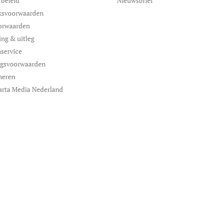
 beleid
Nieuwsbrief
ksvoorwaarden
orwaarden
ing & uitleg
service
ngsvoorwaarden
neren
arta Media Nederland