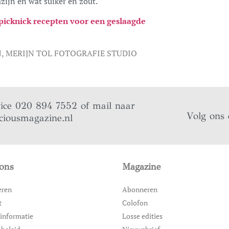
azijn en wat suiker en zout.
e picknick recepten voor een geslaagde
, MERIJN TOL FOTOGRAFIE STUDIO
vice 020 894 7552 of mail naar
Volg ons 
ciousmagazine.nl
ons
Magazine
eren
Abonneren
t
Colofon
informatie
Losse edities