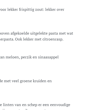
or lekker frispittig zout: lekker over
 boven afgekoelde uitgelekte pasta met wat
merpasta. Ook lekker met citroenrasp.
 van meloen, perzik en sinaasappel
ade met veel groene kruiden en
e linten van en schep er een eenvoudige