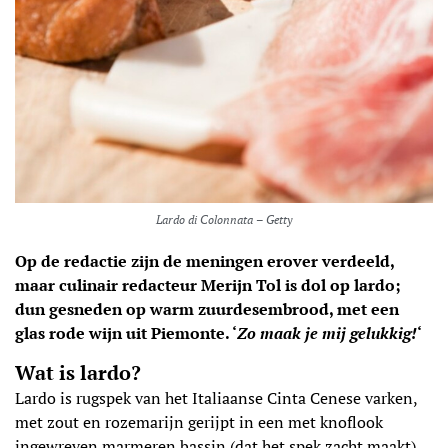
Lardo di Colonnata – Getty
Op de redactie zijn de meningen erover verdeeld,
maar culinair redacteur Merijn Tol is dol op lardo;
dun gesneden op warm zuurdesembrood, met een
glas rode wijn uit Piemonte. ‘
Zo maak je mij gelukkig!
‘
Wat is lardo?
Lardo is rugspek van het Italiaanse Cinta Cenese varken,
met zout en rozemarijn gerijpt in een met knoflook
ingewreven marmeren bassin (dat het spek zacht maakt).