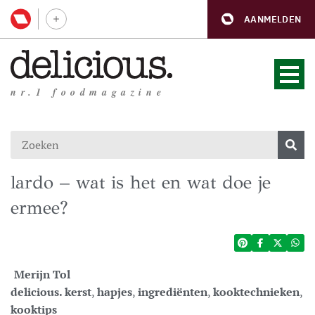
AANMELDEN
nr.1 foodmagazine
lardo – wat is het en wat doe je
ermee?
Merijn Tol
delicious. kerst
,
hapjes
,
ingrediënten
,
kooktechnieken
,
kooktips