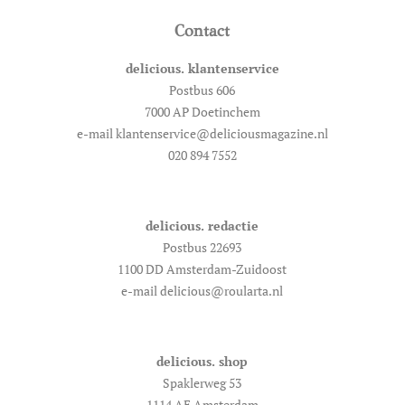
Contact
delicious. klantenservice
Postbus 606
7000 AP Doetinchem
e-mail klantenservice@deliciousmagazine.nl
020 894 7552
delicious. redactie
Postbus 22693
1100 DD Amsterdam-Zuidoost
e-mail delicious@roularta.nl
delicious. shop
Spaklerweg 53
1114 AE Amsterdam