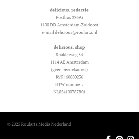
delicious. redactie
Postbus 22693
1100 DD Amsterdam-Zuidoost
e-mail delicious@roularta.nl
delicious. shop
Spaklerweg 53
1114 AE Amsterdam
(geen bezoekadres)
KvK: 60880236
BTW nummer:
NL854100787B01
© 2025 Roularta Media Nederland