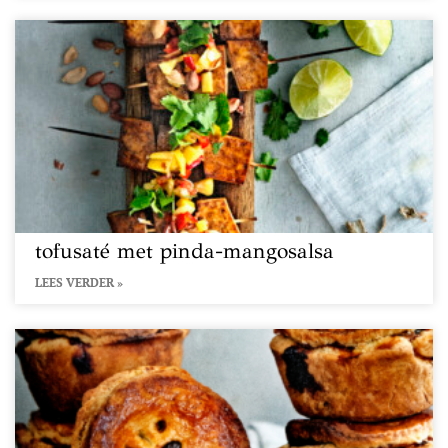
tofusaté met pinda-mangosalsa
LEES VERDER »