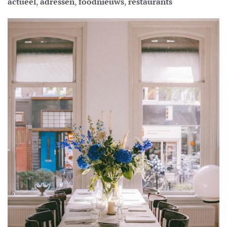
actueel
,
adressen
,
foodnieuws
,
restaurants