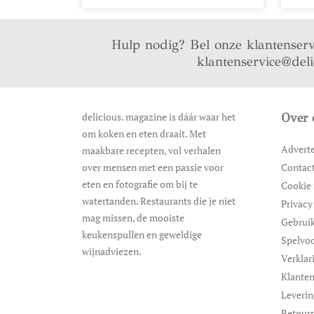
Hulp nodig? Bel onze klantenser
klantenservice@del
delicious. magazine is dáár waar het
Over 
om koken en eten draait. Met
Advert
maakbare recepten, vol verhalen
over mensen met een passie voor
Contac
eten en fotografie om bij te
Cookie 
watertanden. Restaurants die je niet
Privacy
mag missen, de mooiste
Gebrui
keukenspullen en geweldige
Spelvo
wijnadviezen.
Verklar
Klanten
Leveri
Retour