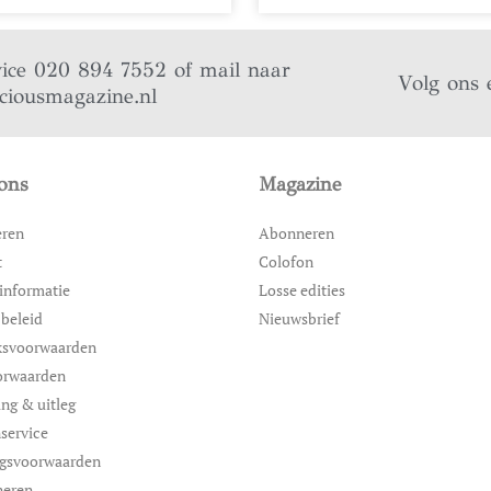
vice 020 894 7552 of mail naar
Volg ons 
iciousmagazine.nl
ons
Magazine
eren
Abonneren
t
Colofon
informatie
Losse edities
 beleid
Nieuwsbrief
ksvoorwaarden
orwaarden
ing & uitleg
service
ngsvoorwaarden
neren