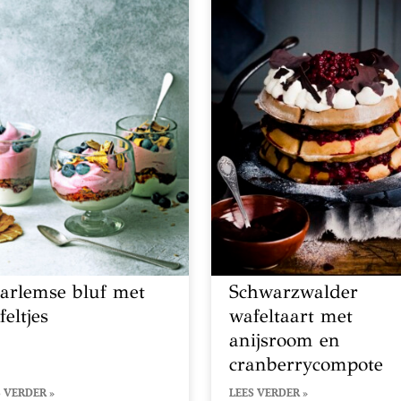
arlemse bluf met
Schwarzwalder
eltjes
wafeltaart met
anijsroom en
cranberrycompote
 VERDER »
LEES VERDER »