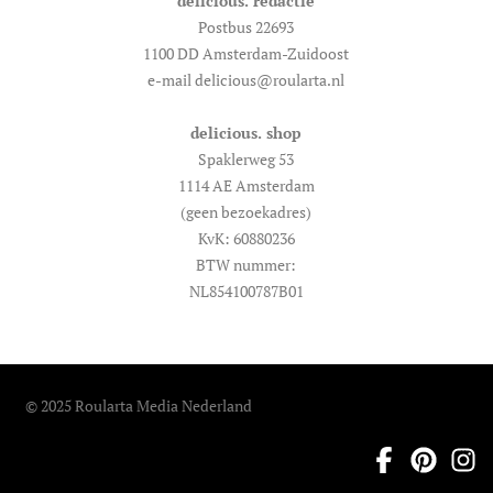
delicious. redactie
Postbus 22693
1100 DD Amsterdam-Zuidoost
e-mail delicious@roularta.nl
delicious. shop
Spaklerweg 53
1114 AE Amsterdam
(geen bezoekadres)
KvK: 60880236
BTW nummer:
NL854100787B01
© 2025 Roularta Media Nederland