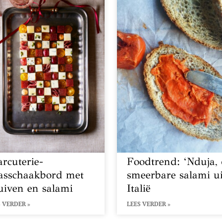
arcuterie-
Foodtrend: ‘Nduja,
asschaakbord met
smeerbare salami ui
uiven en salami
Italië
 VERDER »
LEES VERDER »