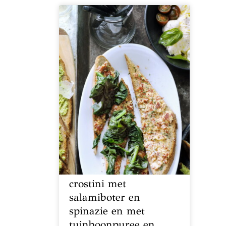
crostini met
salamiboter en
spinazie en met
tuinboonpuree en