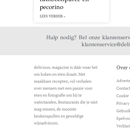
pecorino
LEES VERDER »
Hulp nodig? Bel onze klantenser
klantenservice@del
delicious. magazine is dáár waar het
Over 
om koken en eten draait. Met
Advert
maakbare recepten, vol verhalen
over mensen met een passie voor
Contac
eten en fotografie om bij te
Cookie 
watertanden. Restaurants die je niet
Privacy
mag missen, de mooiste
Gebrui
keukenspullen en geweldige
Spelvo
wijnadviezen.
Verklar