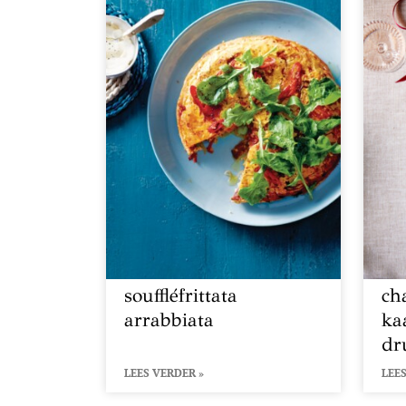
souffléfrittata
ch
arrabbiata
ka
dr
LEES VERDER »
LEES