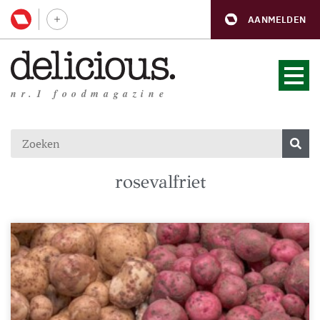
AANMELDEN
nr.1 foodmagazine
rosevalfriet