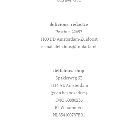
020 894 7552
delicious. redactie
Postbus 22693
1100 DD Amsterdam-Zuidoost
e-mail delicious@roularta.nl
delicious. shop
Spaklerweg 53
1114 AE Amsterdam
(geen bezoekadres)
KvK: 60880236
BTW nummer:
NL854100787B01