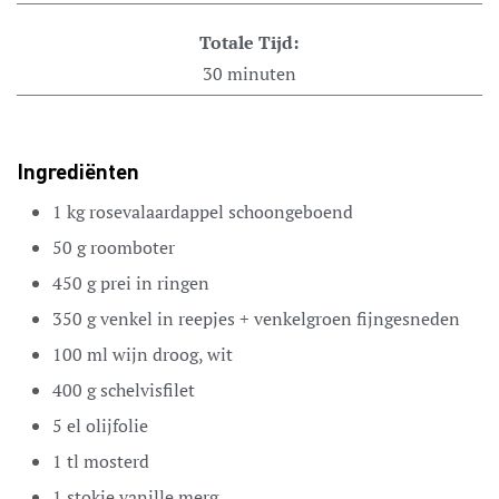
Totale Tijd:
30
minuten
Ingrediënten
1
kg
rosevalaardappel
schoongeboend
50
g
roomboter
450
g
prei
in ringen
350
g
venkel
in reepjes + venkelgroen fijngesneden
100
ml
wijn
droog, wit
400
g
schelvisfilet
5
el
olijfolie
1
tl
mosterd
1
stokje
vanille
merg