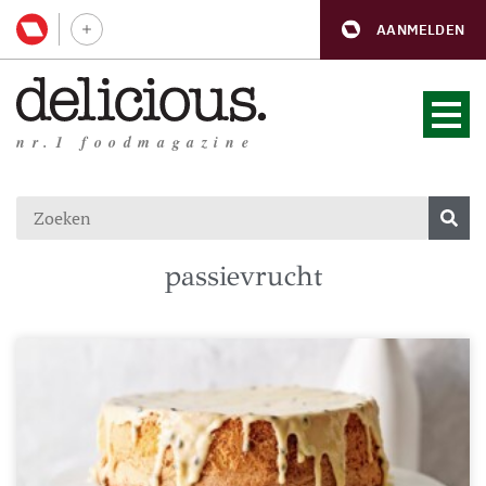
AANMELDEN
nr.1 foodmagazine
passievrucht