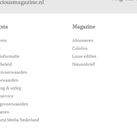
iciousmagazine.nl
ons
Magazine
eren
Abonneren
t
Colofon
informatie
Losse edities
 beleid
Nieuwsbrief
ksvoorwaarden
orwaarden
ing & uitleg
service
ngsvoorwaarden
neren
rta Media Nederland