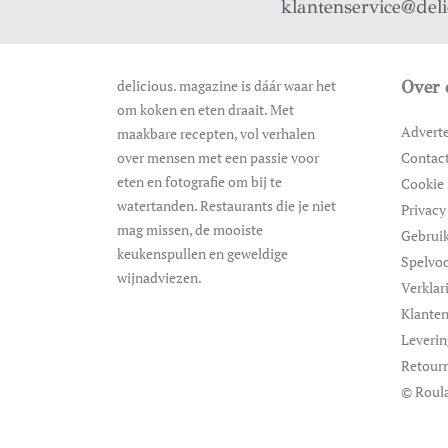
klantenservice@del
delicious. magazine is dáár waar het
Over 
om koken en eten draait. Met
Advert
maakbare recepten, vol verhalen
over mensen met een passie voor
Contac
eten en fotografie om bij te
Cookie 
watertanden. Restaurants die je niet
Privacy
mag missen, de mooiste
Gebrui
keukenspullen en geweldige
Spelvo
wijnadviezen.
Verklar
Klanten
Leveri
Retour
© Roula