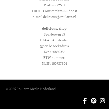
Postbus 22693
1100 DD Amsterdam-Zuidoost
e-mail delicious@roularta.nl
delicious. shop
Spaklerweg 53
1114 AE Amsterdam
(geen bezoekadres)
KvK: 60880236
BTW nummer:
NL854100787B01
© 2025 Roularta Media Nederland