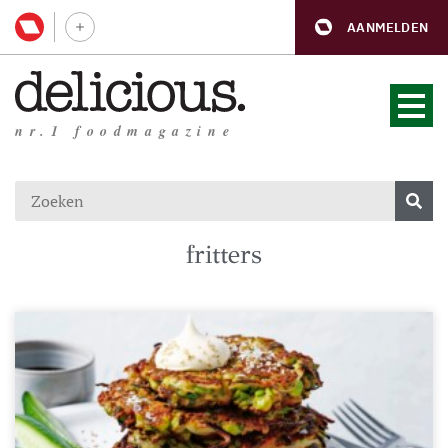
AANMELDEN
nr.1 foodmagazine
fritters