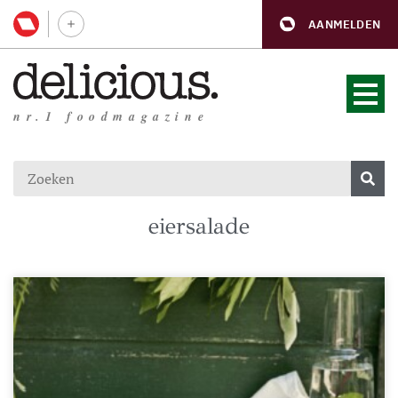
AANMELDEN
nr.1 foodmagazine
eiersalade