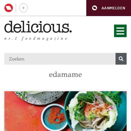
AANMELDEN
nr.1 foodmagazine
edamame