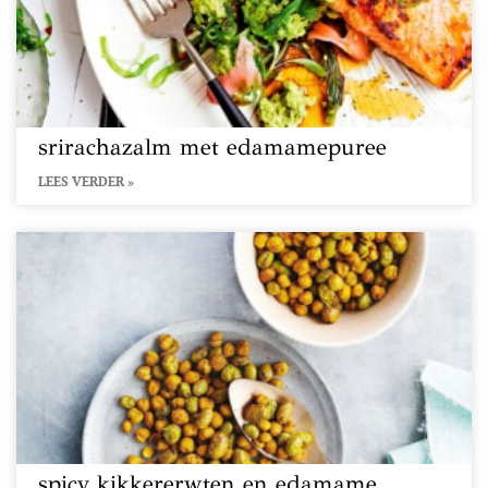
srirachazalm met edamamepuree
LEES VERDER »
spicy kikkererwten en edamame