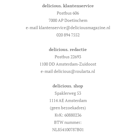
delicious. klantenservice
Postbus 606
7000 AP Doetinchem
e-mail klantenservice@deliciousmagazine.nl
020 894 7552
delicious. redactie
Postbus 22693
1100 DD Amsterdam-Zuidoost
e-mail delicious@roularta.nl
delicious. shop
Spaklerweg 53
1114 AE Amsterdam
(geen bezoekadres)
KvK: 60880236
BTW nummer:
NL854100787B01