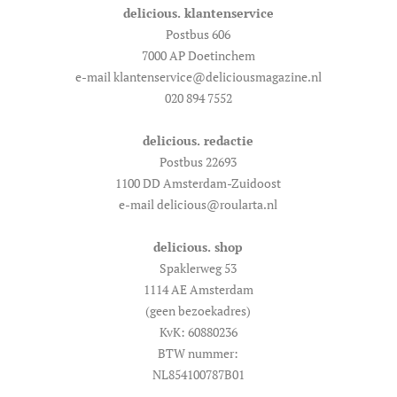
delicious. klantenservice
Postbus 606
7000 AP Doetinchem
e-mail klantenservice@deliciousmagazine.nl
020 894 7552
delicious. redactie
Postbus 22693
1100 DD Amsterdam-Zuidoost
e-mail delicious@roularta.nl
delicious. shop
Spaklerweg 53
1114 AE Amsterdam
(geen bezoekadres)
KvK: 60880236
BTW nummer:
NL854100787B01