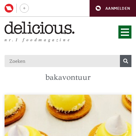
AANMELDEN
nr.1 foodmagazine
bakavontuur