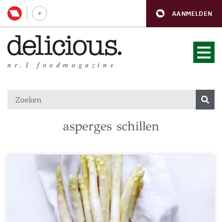
AANMELDEN
nr.1 foodmagazine
asperges schillen