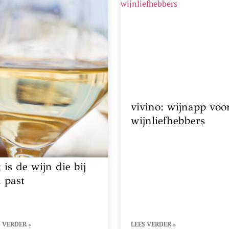
vivino: wijnapp voo
wijnliefhebbers
 is de wijn die bij
u past
 VERDER »
LEES VERDER »