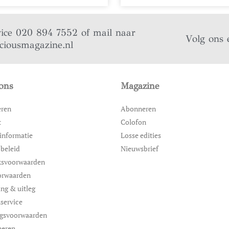
vice 020 894 7552 of mail naar
Volg ons 
iciousmagazine.nl
ons
Magazine
eren
Abonneren
t
Colofon
informatie
Losse edities
 beleid
Nieuwsbrief
ksvoorwaarden
orwaarden
ing & uitleg
service
ngsvoorwaarden
neren