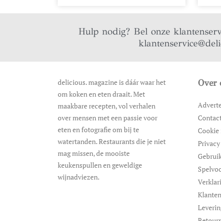
Hulp nodig? Bel onze klantenser
klantenservice@del
delicious. magazine is dáár waar het
Over 
om koken en eten draait. Met
Advert
maakbare recepten, vol verhalen
over mensen met een passie voor
Contac
eten en fotografie om bij te
Cookie 
watertanden. Restaurants die je niet
Privacy
mag missen, de mooiste
Gebrui
keukenspullen en geweldige
Spelvo
wijnadviezen.
Verklar
Klanten
Leveri
Retour