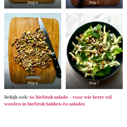
Stap 4
Stap 5
Stap 6
Stap 7
Bekijk ook:
6x biefstuk salade – voor wie beter wil
worden in biefstuk bakken én salades