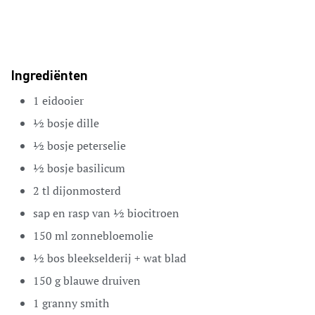
Ingrediënten
1
eidooier
½
bosje dille
½
bosje peterselie
½
bosje basilicum
2
tl
dijonmosterd
sap en rasp van ½
biocitroen
150
ml
zonnebloemolie
½
bos bleekselderij + wat blad
150
g
blauwe druiven
1
granny smith