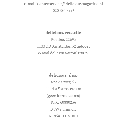
e-mail klantenservice@deliciousmagazine.nl
020 894 7552
delicious. redactie
Postbus 22693
1100 DD Amsterdam-Zuidoost
e-mail delicious@roularta.nl
delicious. shop
Spaklerweg 53
1114 AE Amsterdam
(geen bezoekadres)
KvK: 60880236
BTW nummer:
NL854100787B01