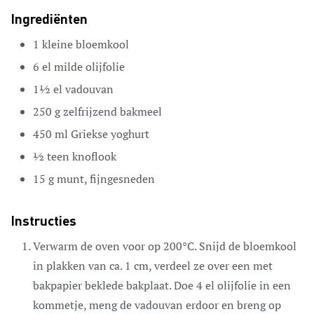
Ingrediënten
1
kleine bloemkool
6
el
milde olijfolie
1½
el
vadouvan
250
g
zelfrijzend bakmeel
450
ml
Griekse yoghurt
½
teen
knoflook
15
g
munt,
fijngesneden
Instructies
Verwarm de oven voor op 200°C. Snijd de bloemkool
in plakken van ca. 1 cm, verdeel ze over een met
bakpapier beklede bakplaat. Doe 4 el olijfolie in een
kommetje, meng de vadouvan erdoor en breng op