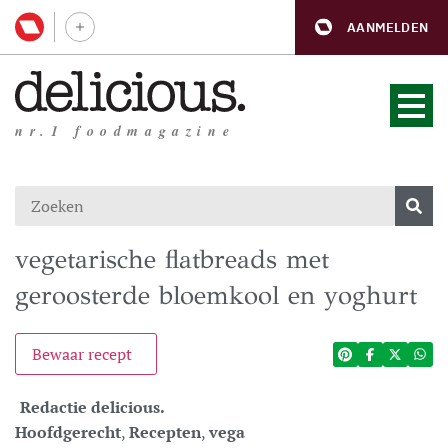
AANMELDEN
nr.1 foodmagazine
vegetarische flatbreads met
geroosterde bloemkool en yoghurt
Bewaar recept
Redactie delicious.
Hoofdgerecht
,
Recepten
,
vega