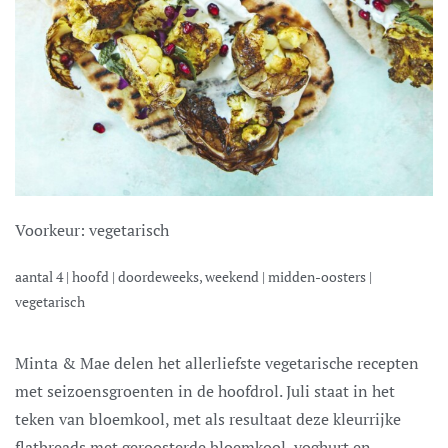
Voorkeur:
vegetarisch
aantal
4
|
hoofd
|
doordeweeks, weekend
|
midden-oosters
|
vegetarisch
Minta & Mae delen het allerliefste vegetarische recepten
met seizoensgroenten in de hoofdrol. Juli staat in het
teken van bloemkool, met als resultaat deze kleurrijke
flatbreads met geroosterde bloemkool, yoghurt en