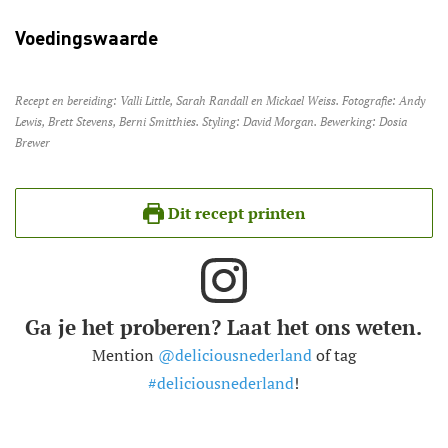
Voedingswaarde
Recept en bereiding: Valli Little, Sarah Randall en Mickael Weiss. Fotografie: Andy
Lewis, Brett Stevens, Berni Smitthies. Styling: David Morgan. Bewerking: Dosia
Brewer
Dit recept printen
Ga je het proberen? Laat het ons weten.
Mention
@deliciousnederland
of tag
#deliciousnederland
!