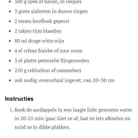
300
g
spek
of bacon, in reepjes
3
grote sjalotten
in dunne ringen
2
tenen
knoflook
geperst
2
takjes
tijm
blaadjes
80
ml
droge witte wijn
4
el
crème fraîche
of zure room
3
el
platte peterselie
fijngesneden
250
g
reblochon
of camembert
ook nodig:
ovenschaal
ingevet, van 20×30 cm
Instructies
Kook de aardappels in een laagje licht gezouten water
in 20-25 min. gaar. Giet ze af, laat ze iets afkoelen en
snijd ze in dikke plakken.