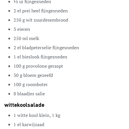
½
ui
fijngesneden
2
el
prei
heel fijngesneden
250
g
wit zuurdesembrood
3
eieren
250
ml
melk
2
el
bladpeterselie
fijngesneden
1
el
bieslook
fijngesneden
100
g
provolone
geraspt
30
g
bloem
gezeefd
100
g
roomboter
8
blaadjes
salie
wittekoolsalade
1
witte kool
klein, 1 kg
1
el
karwijzaad